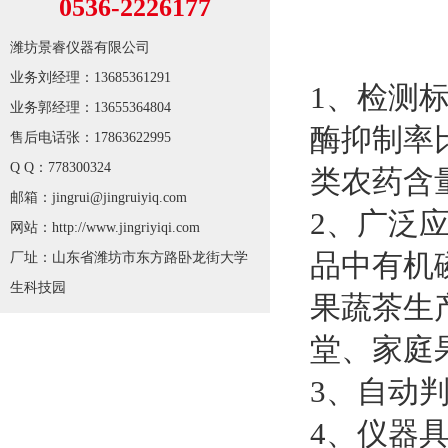
0536-2226177
潍坊景睿仪器有限公司
业务刘经理：13685361291
1、检测标
业务郭经理：13655364804
酶抑制率
售后电话张：17863622995
Q Q：778300324
类农药含
邮箱：jingrui@jingruiyiq.com
2、广泛
网站：http://www.jingriyiqi.com
品中有机
厂址：山东省潍坊市东方路卧龙街大学
生科技园
果蔬茶生
堂、家庭
3、自动
4、仪器