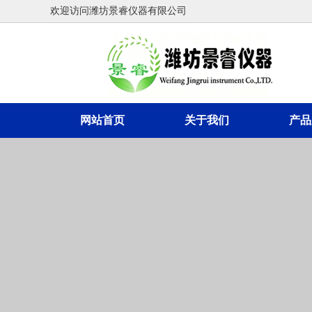
欢迎访问潍坊景睿仪器有限公司
网站首页
关于我们
产品