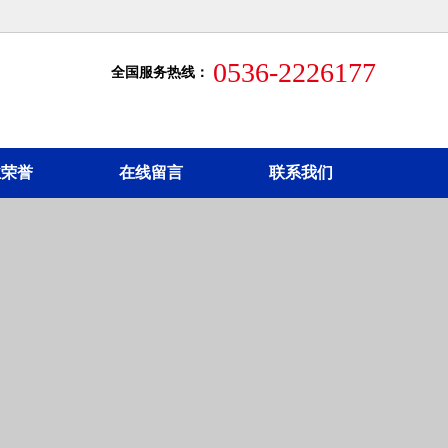
0536-2226177
全国服务热线：
业荣誉
在线留言
联系我们