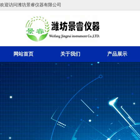
欢迎访问潍坊景睿仪器有限公司
网站首页
关于我们
产品展示