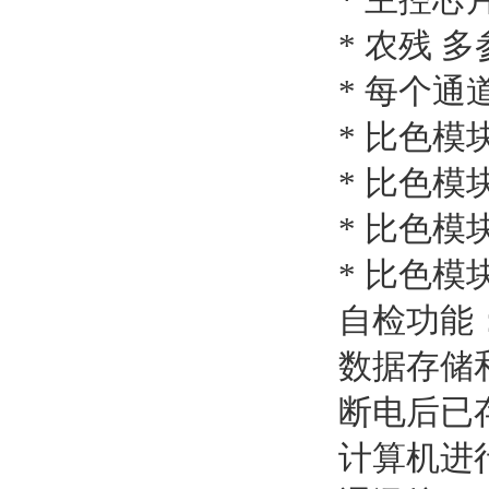
* 农残
* 每个
* 比色模块
* 比色模块
* 比色模
* 比色模块
自检功能
数据存储
断电后已
计算机进