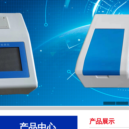
产品展示
产品中心