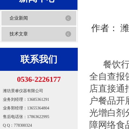
企业新闻
作者：
技术文章
联系我们
餐饮
全自查报
0536-2226177
店直接通
潍坊景睿仪器有限公司
户餐品开
业务刘经理：13685361291
业务郭经理：13655364804
光增白剂
1
2
售后电话张：17863622995
障网络食
Q Q：778300324