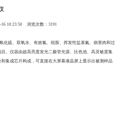
仪
16 10:23:50 浏览次数：3191
氧化硫
、
双氧水
、
有效氯
、
组胺
、
挥发性盐基氮
、病害肉和
过
项目。仪器由超高亮度发光二极管光源、比色池、高灵敏度集
块和集成芯片构成，可直接在大屏幕液晶屏上显示出被测样品