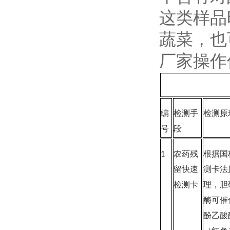
这类样品
蔬菜，也
厂家操作
编
检测手
检测原
号
段
1
农药残
根据国
留快速
测卡法
检测卡
理，胆
酶可催
酚乙酸