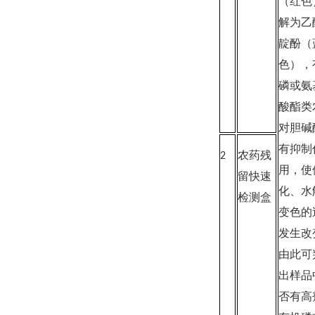
（红色
解为乙
靛酚（
色），
磷或氨
酸酯类
对胆碱
有抑制
2
农药残
用，使
留快速
化、水
检测盒
变色的
发生改
由此可
出样品
否有高