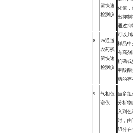
留快速
化值，
检测仪
出抑制
通过抑
可以判
8
96通道
样品中
农药残
有高剂
留快速
机磷或
检测仪
甲酸酯
药的存
9
气相色
当多组
谱仪
分析物
入到色
时，由
组分在