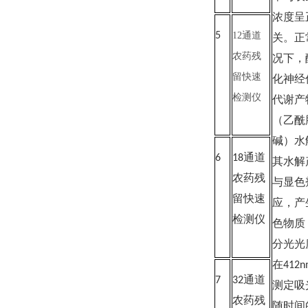
浓度呈
5
12通道
关。正
农药残
况下，
留快速
化神经
检测仪
代谢产
（乙酰
碱）水
6
18通道
其水解
农药残
与显色
留快速
应，产
检测仪
色物质
分光光
在412
7
32通道
测定吸
农药残
随时间