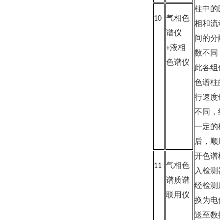
柱中的
10
气相色
相和流
谱仪
间的分
+液相
数不同
色谱仪
此各组
色谱柱
行速度
不同，
一定的
后，顺
开色谱
11
气相色
入检测
谱质谱
经检测
联用仪
换为电
送至数