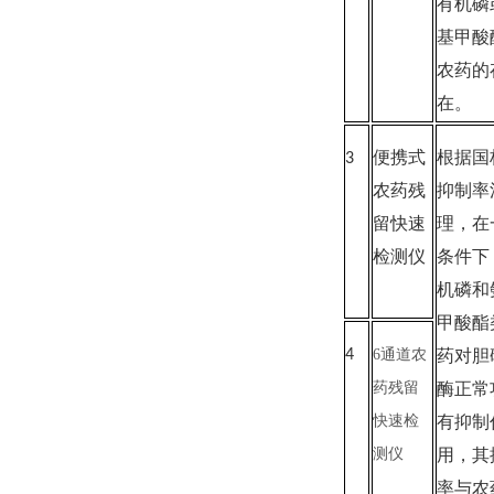
有机磷
基甲酸
农药的
在。
3
便携式
根据国
农药残
抑制率
留快速
理，在
检测仪
条件下
机磷和
甲酸酯
4
6通道农
药对胆
药残留
酶正常
快速检
有抑制
测仪
用，其
率与农