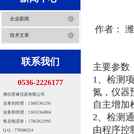
企业新闻
作者：
技术文章
联系我们
主要参数
1、检测
0536-2226177
氮，仪器
潍坊景睿仪器有限公司
自主增加
业务刘经理：13685361291
业务郭经理：13655364804
2、检测
1
2
售后电话张：17863622995
由程序控
Q Q：778300324